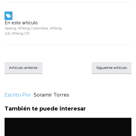
En este artículo:
Xpeng
,
XPeng Colombia
,
XPeng
G6
,
XPeng G9
Artículo anterior
Siguiente artículo
Escrito Por
Soramir Torres
También te puede interesar