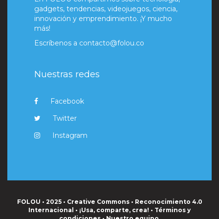
gadgets, tendencias, videojuegos, ciencia,
innovación y emprendimiento. ¡Y mucho
más!
Escríbenos a
contacto@folou.co
Nuestras redes
Facebook
Twitter
Instagram
FOLOU • 2025 • Creative Commons • Reconocimiento 4.0
Internacional • ¡Usa, comparte, crea! •
Términos y
condiciones
•
Nuestro equipo