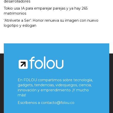
desarrolladores
Tokio usa IA para emparejar parejas y ya hay 265
matrimonios
‘Atrévete a Ser’: Honor renueva su imagen con nuevo
logotipo y eslogan
En FOLOU compartimos sobre tecnología,
gadgets, tendencias, videojuegos, ciencia,
innovación y emprendimiento. ¡Y mucho
más!
Escríbenos a
contacto@folou.co