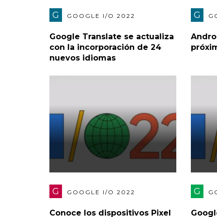
G
G
GOOGLE I/O 2022
G
Google Translate se actualiza
Andro
con la incorporación de 24
próxi
nuevos idiomas
G
G
GOOGLE I/O 2022
G
Conoce los dispositivos Pixel
Google