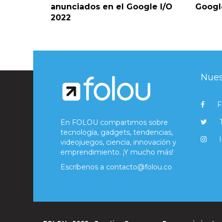
anunciados en el Google I/O
Googl
2022
Nues
F
En FOLOU compartimos sobre
tecnología, gadgets, tendencias,
videojuegos, ciencia, innovación y
emprendimiento. ¡Y mucho más!
Escríbenos a
contacto@folou.co