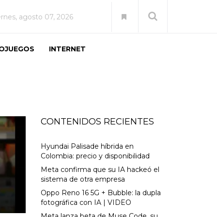
ernes, agosto 07, 2026
EOJUEGOS
INTERNET
CONTENIDOS RECIENTES
Hyundai Palisade híbrida en
Colombia: precio y disponibilidad
Meta confirma que su IA hackeó el
sistema de otra empresa
Oppo Reno 16 5G + Bubble: la dupla
fotográfica con IA | VIDEO
Meta lanza beta de Muse Code, su