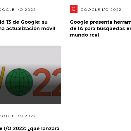
G
OOGLE I/O 2022
GOOGLE I/O 2022
id 13 de Google: su
Google presenta herram
ma actualización móvil
de IA para búsquedas en
mundo real
OOGLE I/O 2022
 I/O 2022: ¿qué lanzará