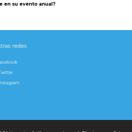
e en su evento anual?
tras redes
acebook
Twitter
Instagram