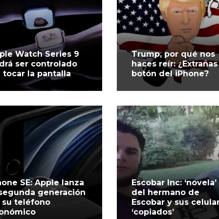
ple Watch Series 9
Trump, por qué nos
drá ser controlado
haces reír: ¿Extrañas
n tocar la pantalla
botón del iPhone?
hone SE: Apple lanza
Escobar Inc: ‘novela’
 segunda generación
del hermano de
 su teléfono
Escobar y sus celula
onómico
‘copiados’