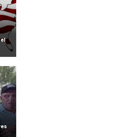
 el
res