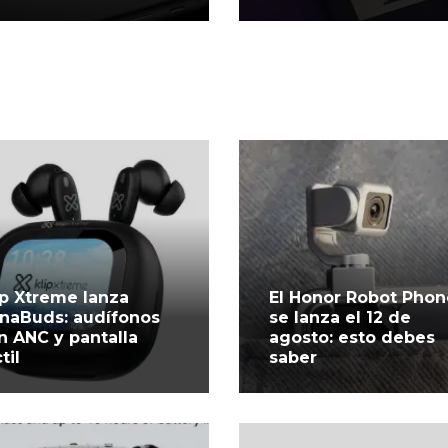
ip Xtreme lanza
El Honor Robot Phon
naBuds: audífonos
se lanza el 12 de
n ANC y pantalla
agosto: esto debes
til
saber