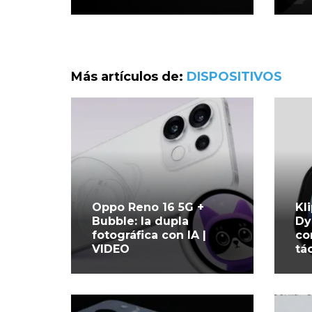
Más artículos de:
DISPOSITIVOS
Oppo Reno 16 5G +
Kl
Bubble: la dupla
Dy
fotográfica con IA |
co
VIDEO
tác