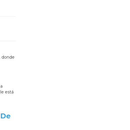
, donde
ja
le está
 De