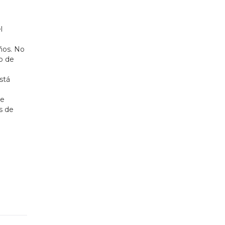
l
ños. No
so de
stá
de
s de