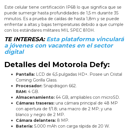
Este celular tiene certificación IP68 lo que significa que se
puede sumergir hasta profundidades de 1,5 m durante 35
minutos. Es a prueba de caídas de hasta 1,8m y se puede
enfrentar a altas y bajas temperaturas debido a que cumple
con los estándares militares MIL SPEC 810H.
TE INTERESA:
Esta plataforma vinculará
a jóvenes con vacantes en el sector
digital
Detalles del Motorola Defy:
Pantalla:
LCD de 6,5 pulgadas HD+. Posee un Cristal
Corning Gorilla Glass.
Procesador:
Snapdragon 662.
RAM:
4 GB.
Almacenamiento:
64 GB, ampliables con microSD.
Cámaras traseras:
una cámara principal de 48 MP
con apertura de f/1.8; una macro de 2 MP; y una
blanco y negro de 2 MP.
Cámara delantera:
8 MP.
Batería:
5.000 mAh con carga rápida de 20 W.