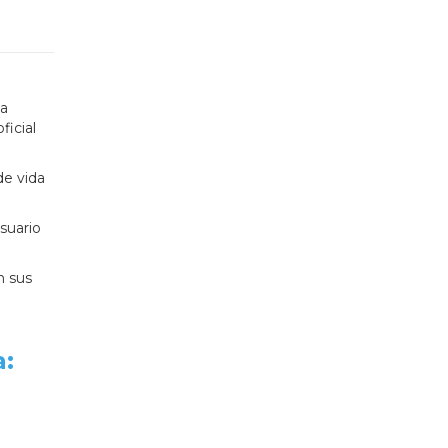
ta
ficial
de vida
suario
n sus
a: