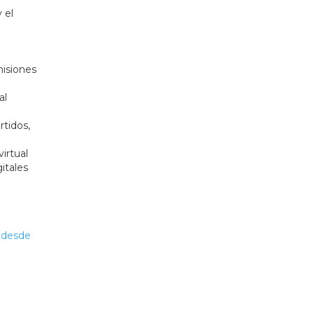
 el
misiones
al
rtidos,
irtual
itales
 desde