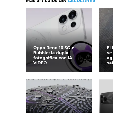
Más artículos de:
CELULARES
Oppo Reno 16 5G +
El
Bubble: la dupla
se
fotográfica con IA |
ag
VIDEO
sa