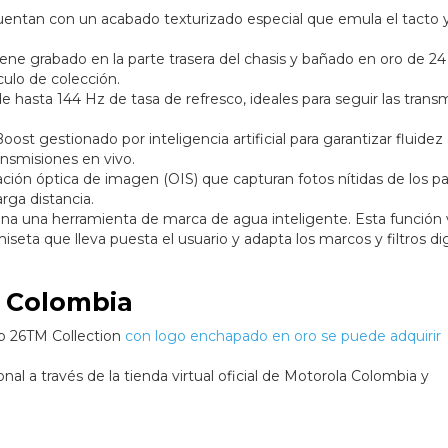
cuentan con un acabado texturizado especial que emula el tacto y
viene grabado en la parte trasera del chasis y bañado en oro de 24
culo de colección.
hasta 144 Hz de tasa de refresco, ideales para seguir las trans
st gestionado por inteligencia artificial para garantizar fluidez 
ansmisiones en vivo.
ción óptica de imagen (OIS) que capturan fotos nítidas de los pa
rga distancia.
rena una herramienta de marca de agua inteligente. Esta función v
eta que lleva puesta el usuario y adapta los marcos y filtros dig
n Colombia
up 26TM Collection
con logo enchapado en oro se puede adquirir
onal a través de la tienda virtual oficial de Motorola Colombia y