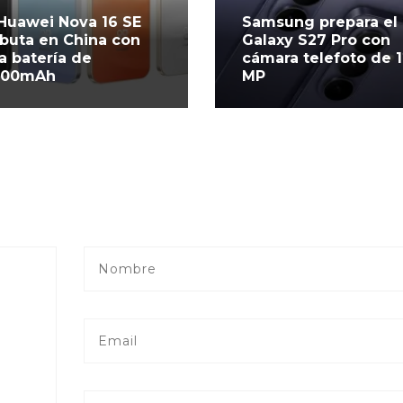
 Huawei Nova 16 SE
Samsung prepara el
buta en China con
Galaxy S27 Pro con
a batería de
cámara telefoto de 
500mAh
MP