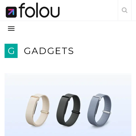
G
GADGETS