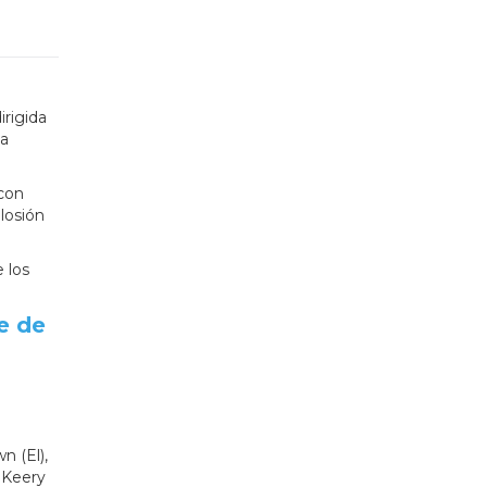
irigida
la
 con
losión
 los
e de
n (El),
 Keery