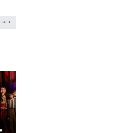
ículo
ga