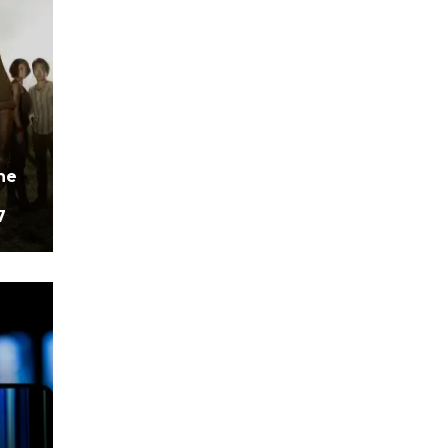
The
7