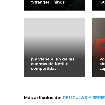
‘Stranger Things’
‘S
¡Se viene el fin de las
Po
cuentas de Netflix
ab
compartidas!
ca
Más artículos de:
PELÍCULAS Y SERI