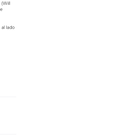
(Will
ke
al lado