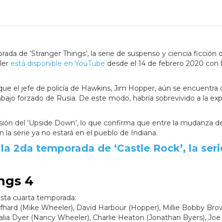
rada de ‘Stranger Things’, la serie de suspenso y ciencia ficción d
iler
está disponible en YouTube
desde el 14 de febrero 2020 con 
que el jefe de policía de Hawkins, Jim Hopper, aún se encuentra
bajo forzado de Rusia. De este modo, habría sobrevivido a la exp
ión del ‘Upside Down’, lo que confirma que entre la mudanza de
n la serie ya no estará en el pueblo de Indiana.
la 2da temporada de ‘Castle Rock’, la seri
ngs 4
sta cuarta temporada:
hard (Mike Wheeler), David Harbour (Hopper), Millie Bobby Brow
talia Dyer (Nancy Wheeler), Charlie Heaton (Jonathan Byers), Joe