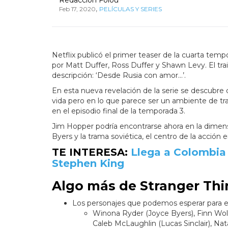
,
Feb 17, 2020
PELÍCULAS Y SERIES
Netflix publicó el primer teaser de la cuarta tempo
por Matt Duffer, Ross Duffer y Shawn Levy. El tra
descripción: ‘Desde Rusia con amor…’.
En esta nueva revelación de la serie se descubre 
vida pero en lo que parece ser un ambiente de tra
en el episodio final de la temporada 3.
Jim Hopper podría encontrarse ahora en la dimens
Byers y la trama soviética, el centro de la acción e
TE INTERESA:
Llega a Colombia 
Stephen King
Algo más de Stranger Thi
Los personajes que podemos esperar para e
Winona Ryder (Joyce Byers), Finn Wolf
Caleb McLaughlin (Lucas Sinclair), Na