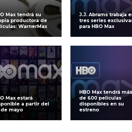
O Max tendrá su
J.J. Abrams trabaja 
opia productora de
tres series exclusiva
lículas: WarnerMax
para HBO Max
HBO Max tendrá má
O Max estará
de 600 películas
sponible a partir del
disponibles en su
 de mayo
estreno