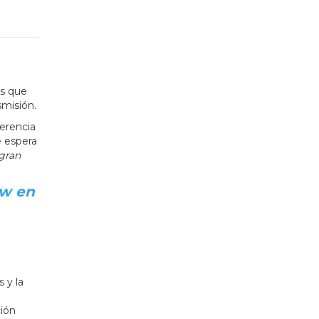
es que
smisión.
ferencia
e espera
gran
ow en
 y la
ción