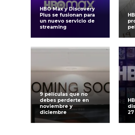
HBO Max y Discovery
Plus se fusionan para
HB
un nuevo servicio de
pr
streaming
pe
9 películas que no
debes perderte en
HB
noviembre y
di
diciembre
27