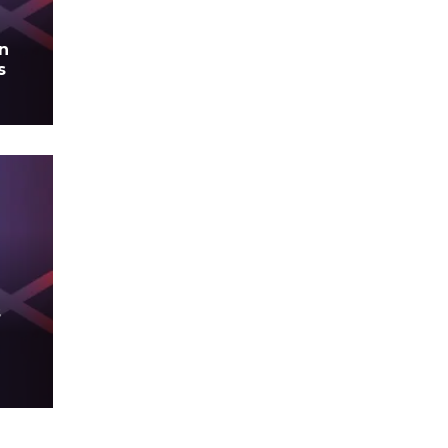
en
s
s