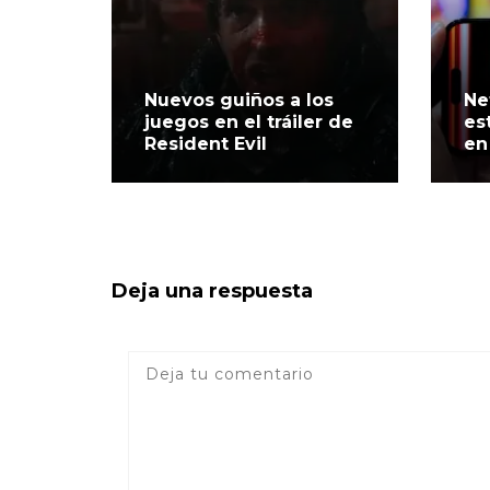
Nuevos guiños a los
Ne
juegos en el tráiler de
es
Resident Evil
en
Deja una respuesta