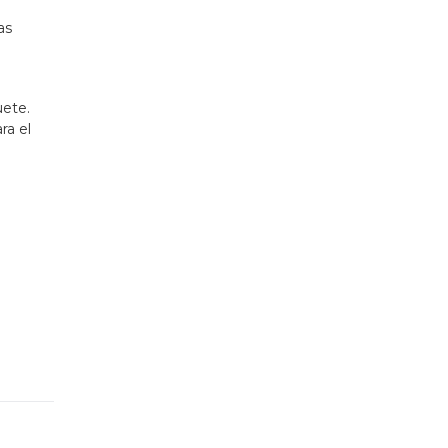
as
uete.
ra el