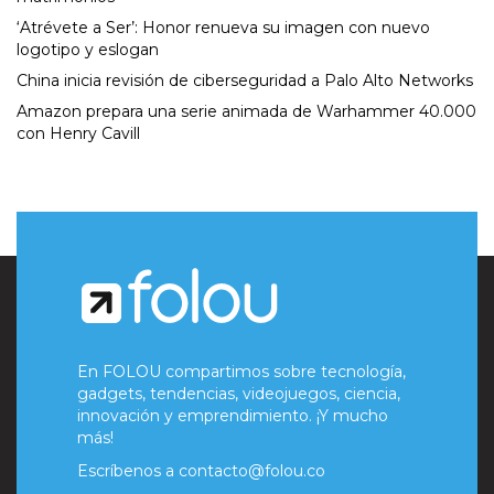
‘Atrévete a Ser’: Honor renueva su imagen con nuevo
logotipo y eslogan
China inicia revisión de ciberseguridad a Palo Alto Networks
Amazon prepara una serie animada de Warhammer 40.000
con Henry Cavill
En FOLOU compartimos sobre tecnología,
gadgets, tendencias, videojuegos, ciencia,
innovación y emprendimiento. ¡Y mucho
más!
Escríbenos a
contacto@folou.co