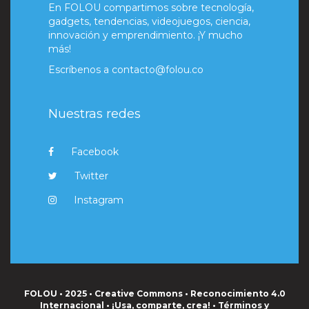
En FOLOU compartimos sobre tecnología,
gadgets, tendencias, videojuegos, ciencia,
innovación y emprendimiento. ¡Y mucho
más!
Escríbenos a
contacto@folou.co
Nuestras redes
Facebook
Twitter
Instagram
FOLOU • 2025 • Creative Commons • Reconocimiento 4.0
Internacional • ¡Usa, comparte, crea! •
Términos y