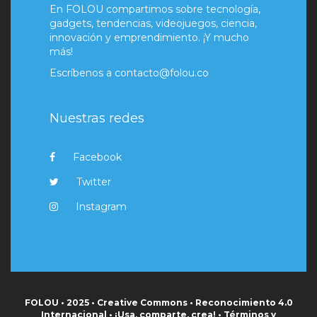
En FOLOU compartimos sobre tecnología,
gadgets, tendencias, videojuegos, ciencia,
innovación y emprendimiento. ¡Y mucho
más!
Escríbenos a
contacto@folou.co
Nuestras redes
Facebook
Twitter
Instagram
FOLOU • 2025 • Creative Commons • Reconocimiento 4.0
Internacional • ¡Usa, comparte, crea! •
Términos y