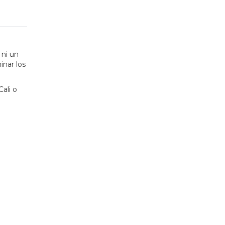
 ni un
inar los
ali o