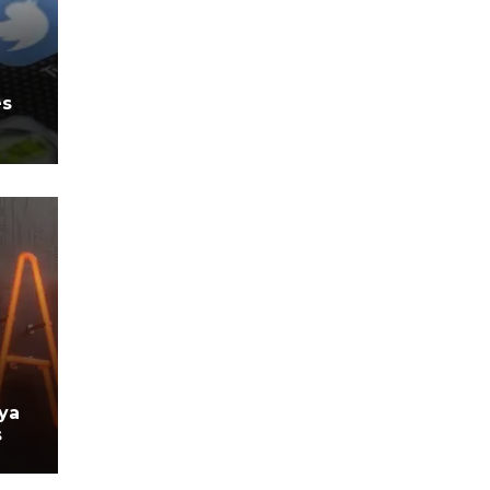
es
 ya
s