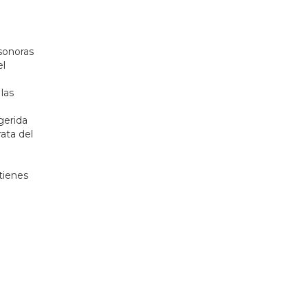
 sonoras
el
las
gerida
ata del
 tienes