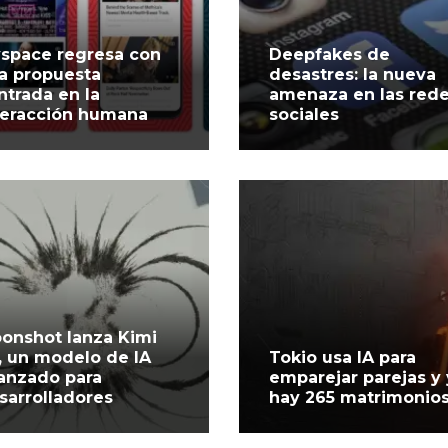
space regresa con
Deepfakes de
a propuesta
desastres: la nueva
ntrada en la
amenaza en las red
teracción humana
sociales
onshot lanza Kimi
, un modelo de IA
Tokio usa IA para
anzado para
emparejar parejas y
sarrolladores
hay 265 matrimonio