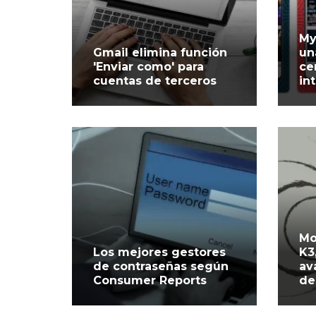
My
Gmail elimina función
un
'Enviar como' para
ce
cuentas de terceros
in
Mo
Los mejores gestores
K3
de contraseñas según
av
Consumer Reports
de