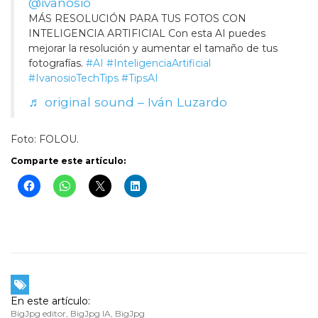
@ivanosio
MÁS RESOLUCIÓN PARA TUS FOTOS CON
INTELIGENCIA ARTIFICIAL Con esta AI puedes
mejorar la resolución y aumentar el tamaño de tus
fotografías.
#AI
#InteligenciaArtificial
#IvanosioTechTips
#TipsAI
♬ original sound – Iván Luzardo
Foto: FOLOU.
Comparte este artículo:
En este artículo:
BigJpg editor
,
BigJpg IA
,
BigJpg