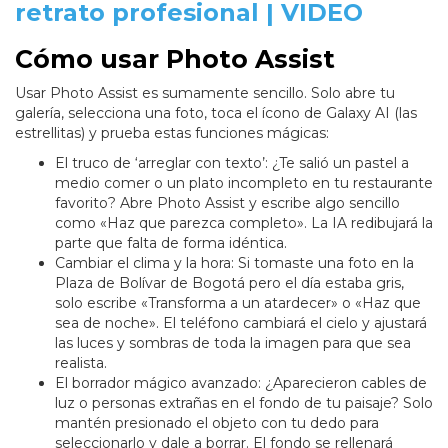
retrato profesional | VIDEO
Cómo usar Photo Assist
Usar Photo Assist es sumamente sencillo. Solo abre tu
galería, selecciona una foto, toca el ícono de Galaxy AI (las
estrellitas) y prueba estas funciones mágicas:
El truco de ‘arreglar con texto’: ¿Te salió un pastel a
medio comer o un plato incompleto en tu restaurante
favorito? Abre Photo Assist y escribe algo sencillo
como «Haz que parezca completo». La IA redibujará la
parte que falta de forma idéntica.
Cambiar el clima y la hora: Si tomaste una foto en la
Plaza de Bolívar de Bogotá pero el día estaba gris,
solo escribe «Transforma a un atardecer» o «Haz que
sea de noche». El teléfono cambiará el cielo y ajustará
las luces y sombras de toda la imagen para que sea
realista.
El borrador mágico avanzado: ¿Aparecieron cables de
luz o personas extrañas en el fondo de tu paisaje? Solo
mantén presionado el objeto con tu dedo para
seleccionarlo y dale a borrar. El fondo se rellenará