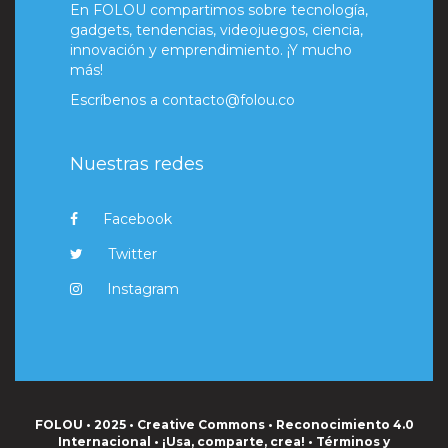
En FOLOU compartimos sobre tecnología,
gadgets, tendencias, videojuegos, ciencia,
innovación y emprendimiento. ¡Y mucho
más!
Escríbenos a
contacto@folou.co
Nuestras redes
Facebook
Twitter
Instagram
FOLOU • 2025 • Creative Commons • Reconocimiento 4.0
Internacional • ¡Usa, comparte, crea! •
Términos y