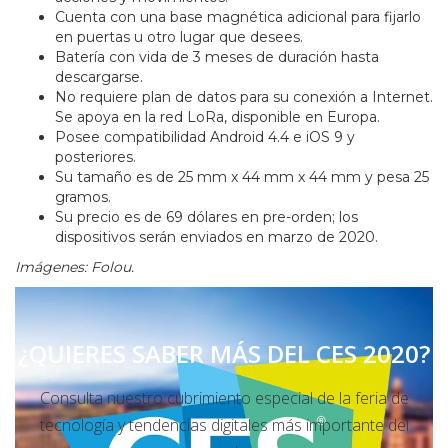
Cuenta con una base magnética adicional para fijarlo
en puertas u otro lugar que desees.
Batería con vida de 3 meses de duración hasta
descargarse.
No requiere plan de datos para su conexión a Internet.
Se apoya en la red LoRa, disponible en Europa.
Posee compatibilidad Android 4.4 e iOS 9 y
posteriores.
Su tamaño es de 25 mm x 44 mm x 44 mm y pesa 25
gramos.
Su precio es de 69 dólares en pre-orden; los
dispositivos serán enviados en marzo de 2020.
Imágenes: Folou.
¿QUIERES SABER MÁS DEL CES 2020?
Consulta nuestro cubrimiento especial de la feria de
tecnología y tendencias digitales más importante del