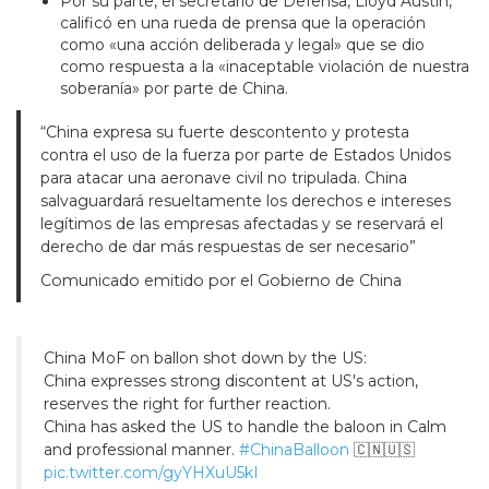
Por su parte, el secretario de Defensa, Lloyd Austin,
calificó en una rueda de prensa que la operación
como «una acción deliberada y legal» que se dio
como respuesta a la «inaceptable violación de nuestra
soberanía» por parte de China.
“China expresa su fuerte descontento y protesta
contra el uso de la fuerza por parte de Estados Unidos
para atacar una aeronave civil no tripulada. China
salvaguardará resueltamente los derechos e intereses
legítimos de las empresas afectadas y se reservará el
derecho de dar más respuestas de ser necesario”
Comunicado emitido por el Gobierno de China
China MoF on ballon shot down by the US:
China expresses strong discontent at US's action,
reserves the right for further reaction.
China has asked the US to handle the baloon in Calm
and professional manner.
#ChinaBalloon
🇨🇳🇺🇸
pic.twitter.com/gyYHXuU5kI