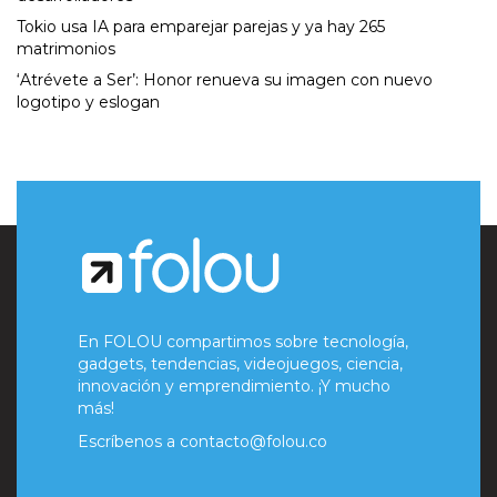
Tokio usa IA para emparejar parejas y ya hay 265
matrimonios
‘Atrévete a Ser’: Honor renueva su imagen con nuevo
logotipo y eslogan
En FOLOU compartimos sobre tecnología,
gadgets, tendencias, videojuegos, ciencia,
innovación y emprendimiento. ¡Y mucho
más!
Escríbenos a
contacto@folou.co