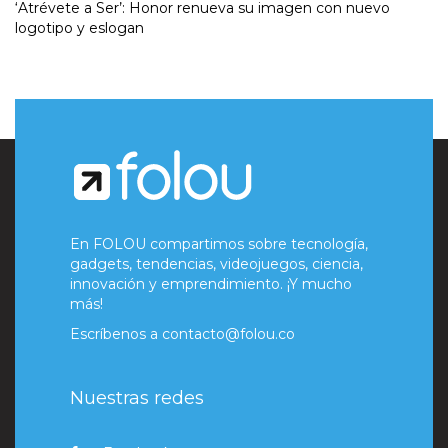
‘Atrévete a Ser’: Honor renueva su imagen con nuevo
logotipo y eslogan
En FOLOU compartimos sobre tecnología,
gadgets, tendencias, videojuegos, ciencia,
innovación y emprendimiento. ¡Y mucho
más!
Escríbenos a
contacto@folou.co
Nuestras redes