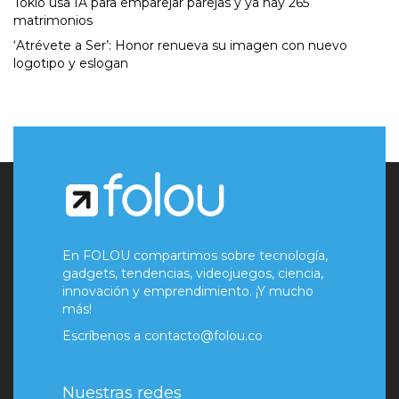
Tokio usa IA para emparejar parejas y ya hay 265
matrimonios
‘Atrévete a Ser’: Honor renueva su imagen con nuevo
logotipo y eslogan
En FOLOU compartimos sobre tecnología,
gadgets, tendencias, videojuegos, ciencia,
innovación y emprendimiento. ¡Y mucho
más!
Escríbenos a
contacto@folou.co
Nuestras redes