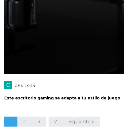
C
CES 2024
Este escritorio gaming se adapta a tu estilo de juego
1
2
3
7
Siguiente »
…