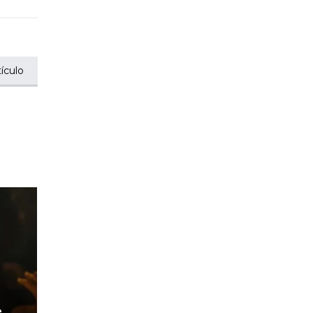
ículo
e