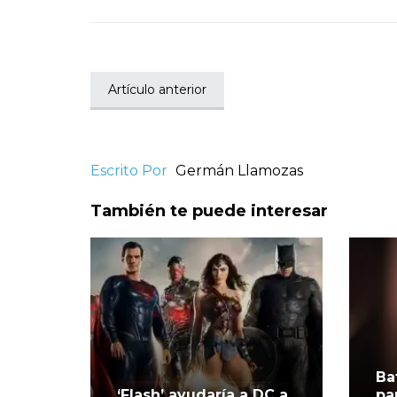
Artículo anterior
Escrito Por
Germán Llamozas
También te puede interesar
Ba
‘Flash’ ayudaría a DC a
pa