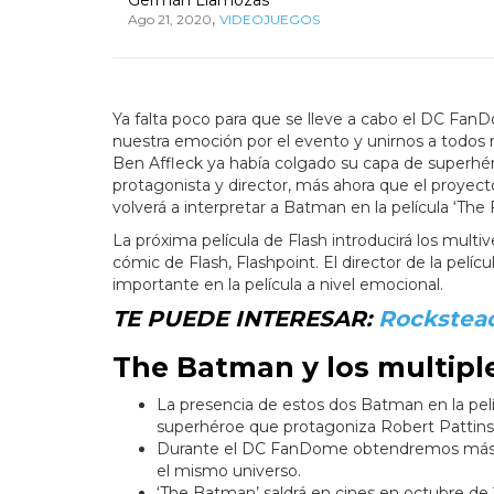
,
Ago 21, 2020
VIDEOJUEGOS
Ya falta poco para que se lleve a cabo el DC Fan
nuestra emoción por el evento y unirnos a todos
Ben Affleck ya había colgado su capa de superhéro
protagonista y director, más ahora que el proyecto
volverá a interpretar a Batman en la película ‘The
La próxima película de Flash introducirá los mult
cómic de Flash, Flashpoint. El director de la pel
importante en la película a nivel emocional.
TE PUEDE INTERESAR:
Rockstead
The Batman y los multip
La presencia de estos dos Batman en la pelí
superhéroe que protagoniza Robert Pattins
Durante el DC FanDome obtendremos más i
el mismo universo.
‘The Batman’ saldrá en cines en octubre de 