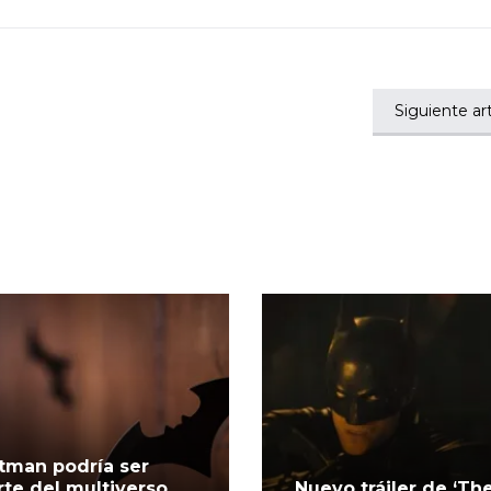
Siguiente art
tman podría ser
rte del multiverso
Nuevo tráiler de ‘Th