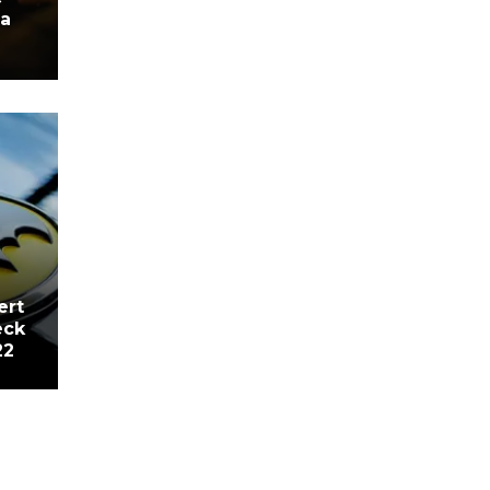
ta
ert
eck
22