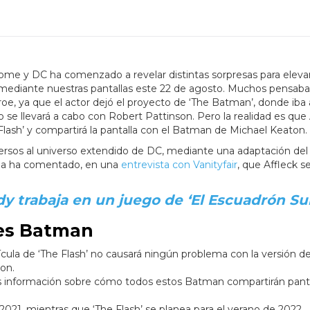
Dome y DC ha comenzado a revelar distintas sorpresas para eleva
 mediante nuestras pantallas este 22 de agosto. Muchos pensab
e, ya que el actor dejó el proyecto de ‘The Batman’, donde iba 
 se llevará a cabo con Robert Pattinson. Pero la realidad es que 
 Flash’ y compartirá la pantalla con el Batman de Michael Keaton.
iversos al universo extendido de DC, mediante una adaptación del
ícula ha comentado, en una
entrevista con Vanityfair
, que Affleck 
y trabaja en un juego de ‘El Escuadrón Sui
les Batman
cula de ‘The Flash’ no causará ningún problema con la versión de
on.
nformación sobre cómo todos estos Batman compartirán panta
2021, mientras que ‘The Flash’ se planea para el verano de 2022.