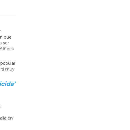
r
an que
a ser
Affleck
 popular
será muy
cida’
l
lla en