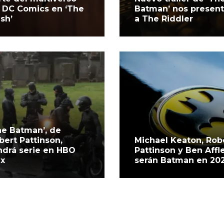
 DC Comics en ‘The
Batman’ nos presen
ash’
a The Riddler
he Batman’, de
bert Pattinson,
Michael Keaton, Rob
ndrá serie en HBO
Pattinson y Ben Affl
x
serán Batman en 20