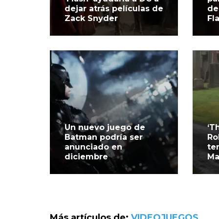
dejar atrás películas de
de
Zack Snyder
Fl
Un nuevo juego de
‘T
Batman podría ser
Ro
anunciado en
te
diciembre
Ma
Más artículos de:
VIDEOJUEGOS