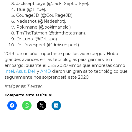
Jacksepticeye (@Jack_Septic_Eye).
Tfue (@TTfue).
CourageJD (@CouRageJD).
Nadeshot (@Nadeshot).
Pokimane (@pokimanelol).
TimTheTatman (@timthetatman).
Dr Lupo (@DrLupo).
Dr. Disrespect (@drdisrespect).
2019 fue un año importante para los videojuegos. Hubo
grandes avances en las tecnologías para gamers. Sin
embargo, durante el CES 2020 vimos que empresas como
Intel
,
Asus
,
Dell
y
AMD
dieron un gran salto tecnológico que
seguramente nos sorprenderá este 2020.
Imágenes: Twitter.
Comparte este artículo: