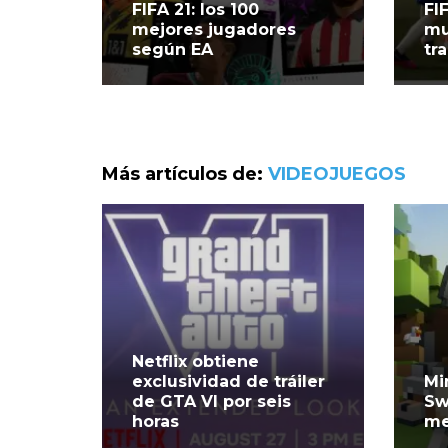
FIFA 21: los 100
FI
mejores jugadores
mu
según EA
tr
Más artículos de:
VIDEOJUEGOS
Netflix obtiene
exclusividad de tráiler
Mi
de GTA VI por seis
Sw
horas
me