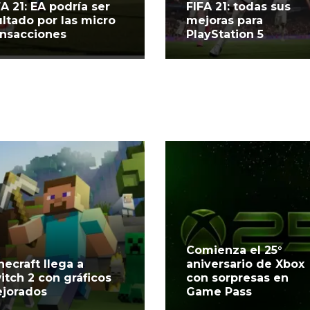
FA 21: EA podría ser
FIFA 21: todas sus
ltado por las micro
mejoras para
ansacciones
PlayStation 5
Comienza el 25°
necraft llega a
aniversario de Xbox
itch 2 con gráficos
con sorpresas en
jorados
Game Pass