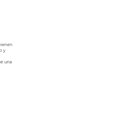
vienen
o y
ue una