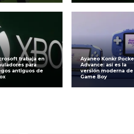
crosoft trabaja en
Ayaneo Konkr Pocke
uladores para
Advance: así es la
egos antiguos de
versión moderna de 
ox
Game Boy