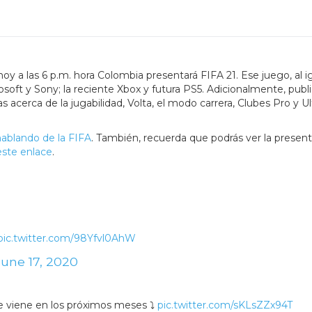
oy a las 6 p.m. hora Colombia presentará FIFA 21. Ese juego, al i
osoft y Sony; la reciente Xbox y futura PS5. Adicionalmente, publ
acerca de la jugabilidad, Volta, el modo carrera, Clubes Pro y U
ablando de la FIFA
. También, recuerda que podrás ver la presen
este enlace
.
pic.twitter.com/98Yfvl0AhW
June 17, 2020
 viene en los próximos meses ⤵️
pic.twitter.com/sKLsZZx94T