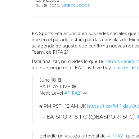
,
Jun 18, 2020
VIDEOJUEGOS
EA Sports Fifa anunció en sus redes sociales que h
que en el pasado, estará para las consolas de Micr
su agenda de agosto que confirma nuevas noticias 
Team, de FIFA 21.
Para finalizar, no olvides lo que te
hemos venido h
de este juego en el EA Play Live hoy
a través de 
June 18 📆
EA PLAY LIVE 🔴
Next Level
#FIFA21
👀
4 PM PST | 12 AM UK
https://t.co/fMI1rdauYA
— EA SPORTS FC (@EASPORTSFC)
Echadle un vistazo al reveal de
#FIFA21
que se