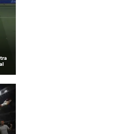
tra
al