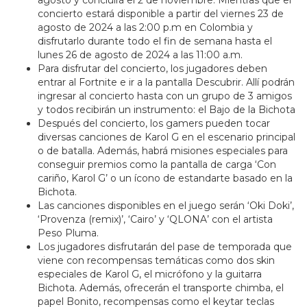
agosto y concluirá el 2 de noviembre. Mientras que el
concierto estará disponible a partir del viernes 23 de
agosto de 2024 a las 2:00 p.m en Colombia y
disfrutarlo durante todo el fin de semana hasta el
lunes 26 de agosto de 2024 a las 11:00 a.m.
Para disfrutar del concierto, los jugadores deben
entrar al Fortnite e ir a la pantalla Descubrir. Allí podrán
ingresar al concierto hasta con un grupo de 3 amigos
y todos recibirán un instrumento: el Bajo de la Bichota
Después del concierto, los gamers pueden tocar
diversas canciones de Karol G en el escenario principal
o de batalla. Además, habrá misiones especiales para
conseguir premios como la pantalla de carga ‘Con
cariño, Karol G’ o un ícono de estandarte basado en la
Bichota.
Las canciones disponibles en el juego serán ‘Oki Doki’,
‘Provenza (remix)’, ‘Cairo’ y ‘QLONA’ con el artista
Peso Pluma.
Los jugadores disfrutarán del pase de temporada que
viene con recompensas temáticas como dos skin
especiales de Karol G, el micrófono y la guitarra
Bichota. Además, ofrecerán el transporte chimba, el
papel Bonito, recompensas como el keytar teclas