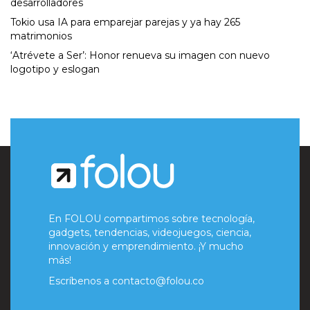
desarrolladores
Tokio usa IA para emparejar parejas y ya hay 265
matrimonios
‘Atrévete a Ser’: Honor renueva su imagen con nuevo
logotipo y eslogan
En FOLOU compartimos sobre tecnología,
gadgets, tendencias, videojuegos, ciencia,
innovación y emprendimiento. ¡Y mucho
más!
Escríbenos a
contacto@folou.co