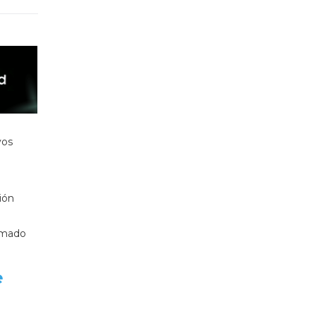
vos
.
ión
lamado
e