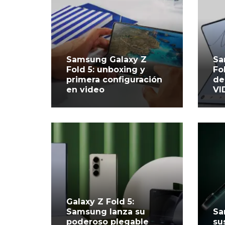
Samsung Galaxy Z
Sa
Fold 5: unboxing y
Fo
primera configuración
de
en video
VI
Galaxy Z Fold 5:
Samsung lanza su
Sa
poderoso plegable
su