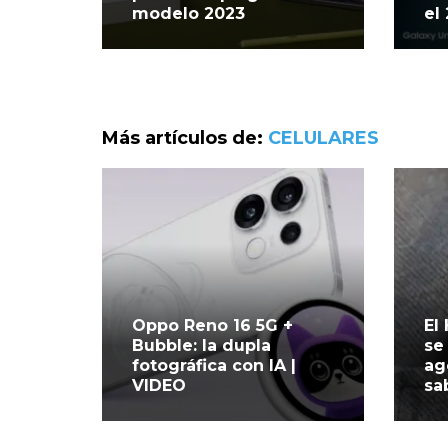
modelo 2023
el
Más artículos de:
CELULARES
Oppo Reno 16 5G +
El
Bubble: la dupla
se
fotográfica con IA |
ag
VIDEO
sa