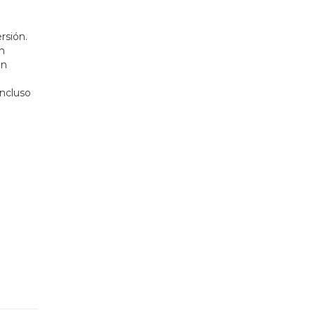
rsión.
ón
on
incluso