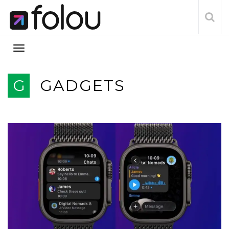
G
GADGETS