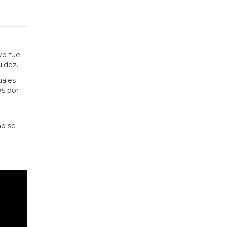
vo fue
uidez.
uales
as por
no se