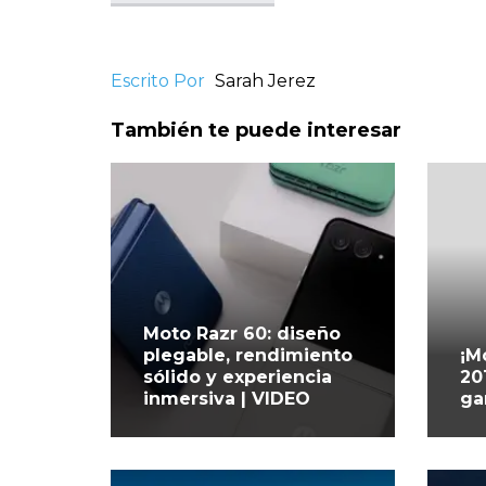
Escrito Por
Sarah Jerez
También te puede interesar
Moto Razr 60: diseño
plegable, rendimiento
¡M
sólido y experiencia
20
inmersiva | VIDEO
ga