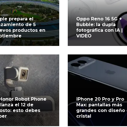
ple prepara el
Oppo Reno 16 5G +
nzamiento de 5
Bubble: la dupla
evos productos en
fotográfica con IA |
ptiembre
VIDEO
 Honor Robot Phone
iPhone 20 Pro y Pro
 lanza el 12 de
Max: pantallas más
osto: esto debes
grandes con diseño
ber
cristal