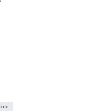
o
ículo