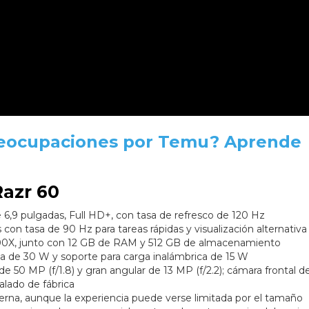
eocupaciones por Temu? Aprende
Razr 60
6,9 pulgadas, Full HD+, con tasa de refresco de 120 Hz
 con tasa de 90 Hz para tareas rápidas y visualización alternativa
00X, junto con 12 GB de RAM y 512 GB de almacenamiento
da de 30 W y soporte para carga inalámbrica de 15 W
 de 50 MP (f/1.8) y gran angular de 13 MP (f/2.2); cámara frontal 
alado de fábrica
xterna, aunque la experiencia puede verse limitada por el tamaño