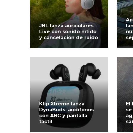
Ap
JBL lanza auriculares
la
Live con sonido nítido
nu
y cancelación de ruido
se
Klip Xtreme lanza
El
DynaBuds: audífonos
se
con ANC y pantalla
ag
táctil
sa