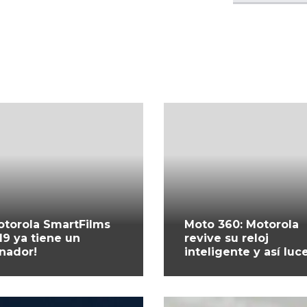
otorola SmartFilms
Moto 360: Motorola
19 ya tiene un
revive su reloj
nador!
inteligente y así luc