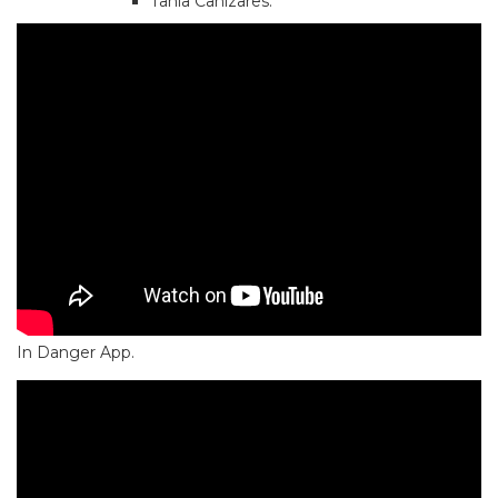
Tania Cañizares.
In Danger App.