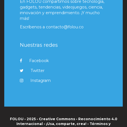
En FOLOU compartimos sobre tecnología,
gadgets, tendencias, videojuegos, ciencia,
innovación y emprendimiento. ¡Y mucho
más!
Escríbenos a
contacto@folou.co
Nuestras redes
Facebook
Twitter
Instagram
FOLOU • 2025 • Creative Commons • Reconocimiento 4.0
Internacional • ¡Usa, comparte, crea! •
Términos y