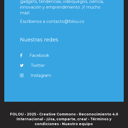
gadgets, tendencias, videojuegos, ciencia,
innovación y emprendimiento. ¡Y mucho
más!
Escríbenos a
contacto@folou.co
Nuestras redes
Facebook
Twitter
Instagram
FOLOU • 2025 • Creative Commons • Reconocimiento 4.0
Internacional • ¡Usa, comparte, crea! •
Términos y
condiciones
•
Nuestro equipo