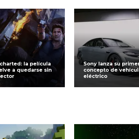
charted: la película
Sony lanza su prime
elve a quedarse sin
concepto de vehícu
rector
eléctrico