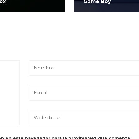
ox
Game Boy
eb en este navegador para la próxima vez que comente.