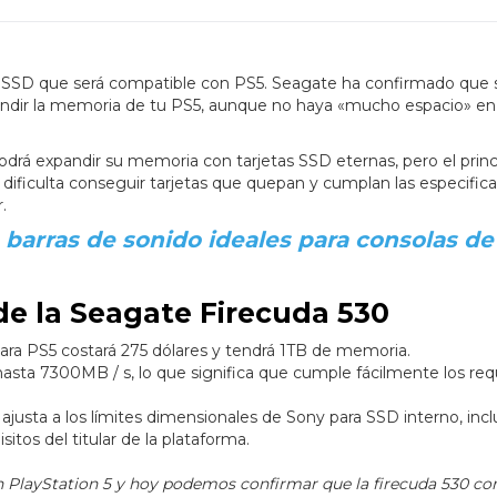
su SSD que será compatible con PS5. Seagate ha confirmado que
xpandir la memoria de tu PS5, aunque no haya «mucho espacio» en 
podrá expandir su memoria con tarjetas SSD eternas, pero el princ
 dificulta conseguir tarjetas que quepan y cumplan las especific
.
 barras de sonido ideales para consolas de
de la Seagate Firecuda 530
ara PS5 costará 275 dólares y tendrá 1TB de memoria.
hasta 7300MB / s, lo que significa que cumple fácilmente los req
ajusta a los límites dimensionales de Sony para SSD interno, inc
sitos del titular de la plataforma.
PlayStation 5 y hoy podemos confirmar que la firecuda 530 con