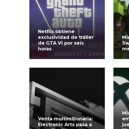
Netflix obtiene
exclusividad de tráiler
Mi
de GTA VI por seis
Sw
horas
me
Mi
Venta multimillonaria:
em
Electronic Arts pasa a
ju