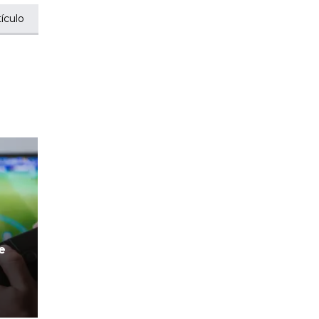
ículo
e