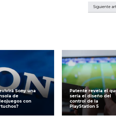
Siguiente art
evivirá Sony una
Patente revela el qu
nsola de
sería el diseño del
deojuegos con
control de la
rtuchos?
PlayStation 5