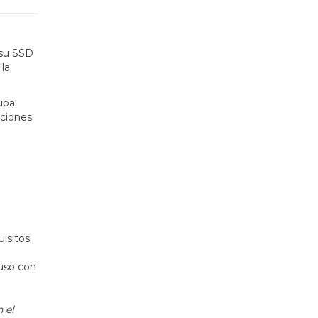
 su SSD
la
ipal
aciones
uisitos
luso con
 el