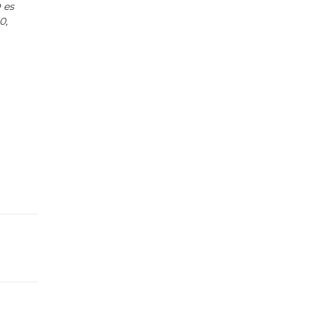
 es
0,