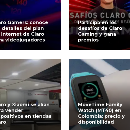
aro Gamers: conoce
Participa en los
s detalles del plan
desafíos de Claro
 Internet de Claro
Gaming y gana
ra videojugadores
premios
aro y Xiaomi se alían
MoveTime Family
ra vender
Watch (MT40) en
spositivos en tiendas
Colombia: precio y
aro
disponibilidad