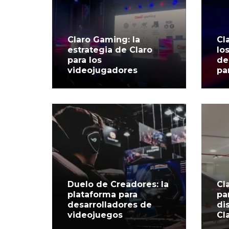
Claro Gaming: la
Cl
estrategia de Claro
lo
para los
de
videojugadores
pa
Duelo de Creadores: la
Cl
plataforma para
pa
desarrolladores de
di
videojuegos
Cl