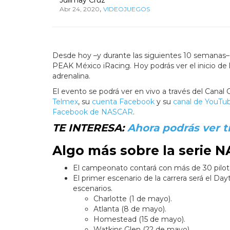
,
Abr 24, 2020
VIDEOJUEGOS
Desde hoy –y durante las siguientes 10 semanas– 
PEAK México iRacing. Hoy podrás ver el inicio de l
adrenalina.
El evento se podrá ver en vivo a través del Canal C
Telmex
, su
cuenta Facebook
y su
canal de YouTu
Facebook de NASCAR
.
TE INTERESA:
Ahora podrás ver t
Algo más sobre la serie 
El campeonato contará con más de 30 pilotos
El primer escenario de la carrera será el 
escenarios.
Charlotte (1 de mayo).
Atlanta (8 de mayo).
Homestead (15 de mayo).
Watkins Glen (22 de mayo).