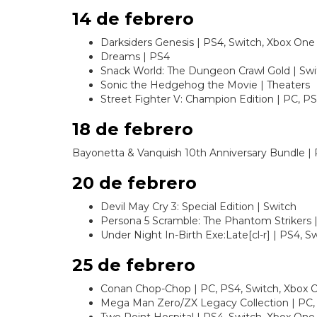
14 de febrero
Darksiders Genesis | PS4, Switch, Xbox One
Dreams | PS4
Snack World: The Dungeon Crawl Gold | Swi
Sonic the Hedgehog the Movie | Theaters
Street Fighter V: Champion Edition | PC, P
18 de febrero
Bayonetta & Vanquish 10th Anniversary Bundle |
20 de febrero
Devil May Cry 3: Special Edition | Switch
Persona 5 Scramble: The Phantom Strikers 
Under Night In-Birth Exe:Late[cl-r] | PS4, S
25 de febrero
Conan Chop-Chop | PC, PS4, Switch, Xbox 
Mega Man Zero/ZX Legacy Collection | PC,
Two Point Hospital | PS4, Switch, Xbox One