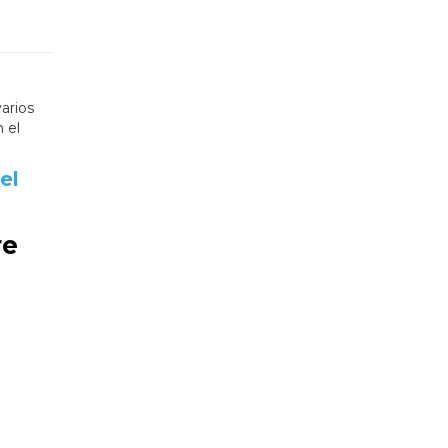
arios
 el
el
re