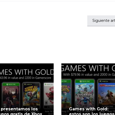
Siguiente art
 presentamos los
Games with Gold:
egos gratis de Xbox
estos son los juegos