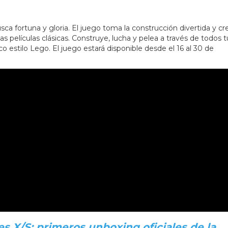
sca fortuna y gloria. El juego toma la construcción divertida y cr
s películas clásicas. Construye, lucha y pelea a través de todos t
 estilo Lego. El juego estará disponible desde el 16 al 30 de
es X/S: primeros unboxing oficiales de la