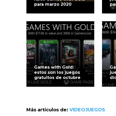
para marzo 2020
pa
Games with Gold:
Ga
estos son los juegos
ju
gratuitos de octubre
di
Más artículos de:
VIDEOJUEGOS