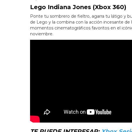
Lego Indiana Jones (Xbox 360)
Ponte tu sombrero de fieltro, agarra tu látigo y bu
de Lego y la combina con la acción incesante de la
momentos cinematográficos favoritos en el icónico
noviembre.
TE PUEDE INTERESAR:
Xbox Seri