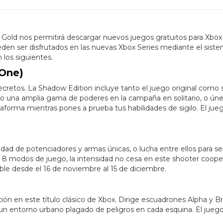
ld nos permitirá descargar nuevos juegos gratuitos para Xbox
den ser disfrutados en las nuevas Xbox Series mediante el sist
 los siguientes.
 One)
ecretos. La Shadow Edition incluye tanto el juego original como 
ndo una amplia gama de poderes en la campaña en solitario, o ún
aforma mientras pones a prueba tus habilidades de sigilo. El jue
ad de potenciadores y armas únicas, o lucha entre ellos para ser
 8 modos de juego, la intensidad no cesa en este shooter coope
ible desde el 16 de noviembre al 15 de diciembre.
ón en este título clásico de Xbox. Dirige escuadrones Alpha y B
n un entorno urbano plagado de peligros en cada esquina. El juego