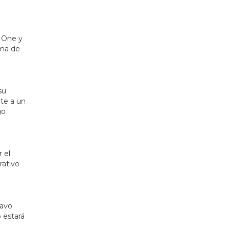
 One y
ema de
su
ete a un
go
 el
rativo
ravo
 estará