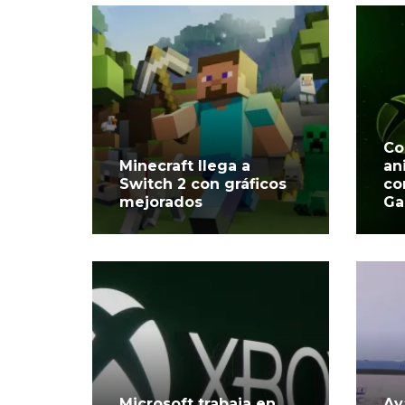
Co
Minecraft llega a
an
Switch 2 con gráficos
co
mejorados
Ga
Microsoft trabaja en
Ay