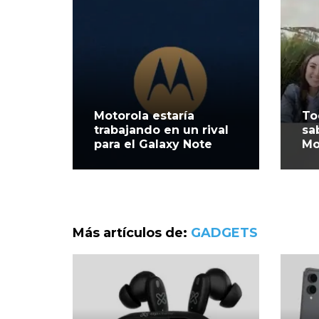
Motorola estaría
To
trabajando en un rival
sa
para el Galaxy Note
Mo
Más artículos de:
GADGETS