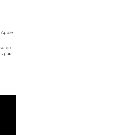
l Apple
uso en
as para