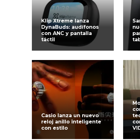
Klip Xtreme lanza
Sa
DynaBuds: audífonos
nu
con ANC y pantalla
pa
táctil
ta
Mo
co
Casio lanza un nuevo
te
reloj anillo inteligente
co
con estilo
VI