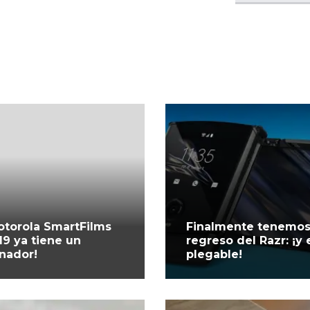
otorola SmartFilms
Finalmente tenemos
19 ya tiene un
regreso del Razr: ¡y 
nador!
plegable!