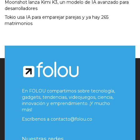
Moonshot lanza Kimi K3, un modelo de IA avanzado para
desarrolladores
Tokio usa IA para emparejar parejas y ya hay 265
matrimonios
En FOLOU compartimos sobre tecnología,
gadgets, tendencias, videojuegos, ciencia,
innovación y emprendimiento. ¡Y mucho
más!
Escríbenos a
contacto@folou.co
Nuestras redes