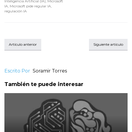
Inteligencia Artificial (IA)
,
Microsoft
IA
,
Microsoft pide regular IA
,
regulación IA
Artículo anterior
Siguiente artículo
Escrito Por
Soramir Torres
También te puede interesar