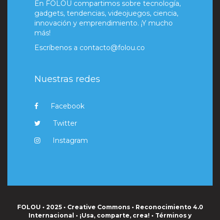
En FOLOU compartimos sobre tecnología,
gadgets, tendencias, videojuegos, ciencia,
innovación y emprendimiento. ¡Y mucho
más!
Escríbenos a
contacto@folou.co
Nuestras redes
Facebook
Twitter
Instagram
FOLOU • 2025 • Creative Commons • Reconocimiento 4.0
Internacional • ¡Usa, comparte, crea! •
Términos y