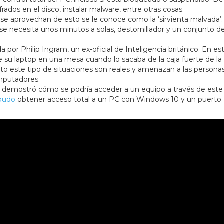
rados en el disco, instalar malware, entre otras cosas.
se aprovechan de esto se le conoce como la ‘sirvienta malvada’.
se necesita unos minutos a solas, destornillador y un conjunto d
a por Philip Ingram, un ex-oficial de Inteligencia británico. En es
de su laptop en una mesa cuando lo sacaba de la caja fuerte de la 
anto este tipo de situaciones son reales y amenazan a las persona
mputadores.
, demostró cómo se podría acceder a un equipo a través de este
 pudo
obtener acceso total a un PC con Windows 10 y un puerto