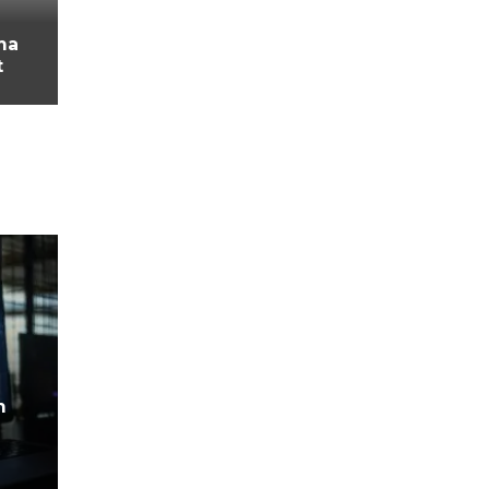
ma
t
m