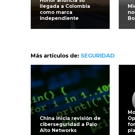
Honor anuncia su
llegada a Colombia
Mi
como marca
no
independiente
Bo
Más artículos de:
SEGURIDAD
Mo
China inicia revisión de
Op
ciberseguridad a Palo
fo
Alto Networks
pl