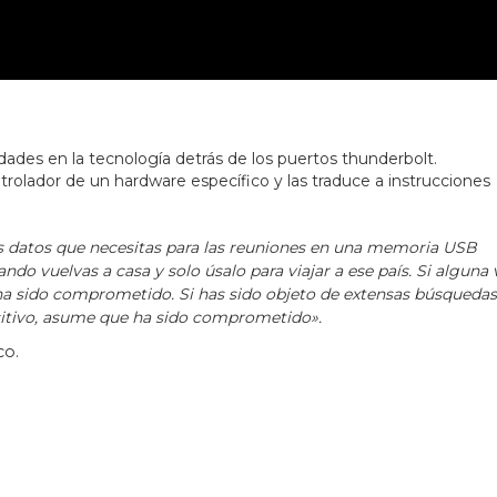
ades en la tecnología detrás de los puertos thunderbolt.
trolador de un hardware específico y las traduce a instrucciones
os datos que necesitas para las reuniones en una memoria USB
do vuelvas a casa y solo úsalo para viajar a ese país. Si alguna 
ha sido comprometido. Si has sido objeto de extensas búsquedas
ositivo, asume que ha sido comprometido».
co.