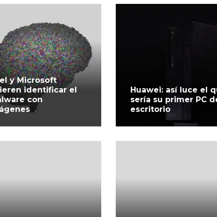
tel y Microsoft
ieren identificar el
Huawei: así luce el 
lware con
sería su primer PC d
ágenes
escritorio