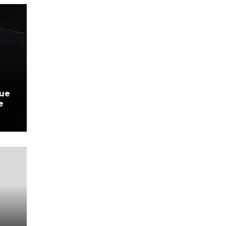
que
e