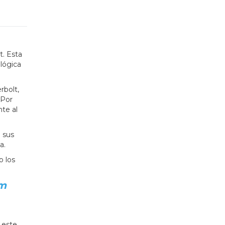
. Esta
lógica
rbolt,
. Por
nte al
 sus
a.
o los
am
 este