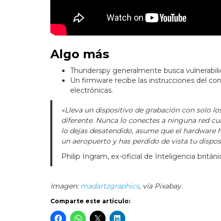
Algo más
Thunderspy generalmente busca vulnerabilid
Un firmware recibe las instrucciones del con
electrónicas.
«Lleva un dispositivo de grabación con solo l
diferente. Nunca lo conectes a ninguna red cuan
lo dejas desatendido, asume que el hardware 
un aeropuerto y has perdido de vista tu disp
Philip Ingram, ex-oficial de Inteligencia británi
Imagen:
madartzgraphics
, vía Pixabay.
Comparte este artículo: