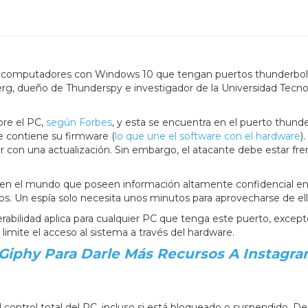
 computadores con Windows 10 que tengan puertos thunderbolt
erg, dueño de Thunderspy e investigador de la Universidad Tecno
obre el PC,
según Forbes
, y esta se encuentra en el puerto thunde
e contiene su firmware (
lo que une el software con el hardware
)
ar con una actualización. Sin embargo, el atacante debe estar fre
 en el mundo que poseen información altamente confidencial en
os. Un espía solo necesita unos minutos para aprovecharse de ell
abilidad aplica para cualquier PC que tenga este puerto, except
mite el acceso al sistema a través del hardware.
iphy Para Darle Más Recursos A Instagr
 control total del PC, incluso si está bloqueado o suspendido. De