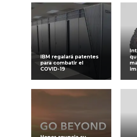
In
IBM regalará patentes
qu
para combatir el
ma
COVID-19
im