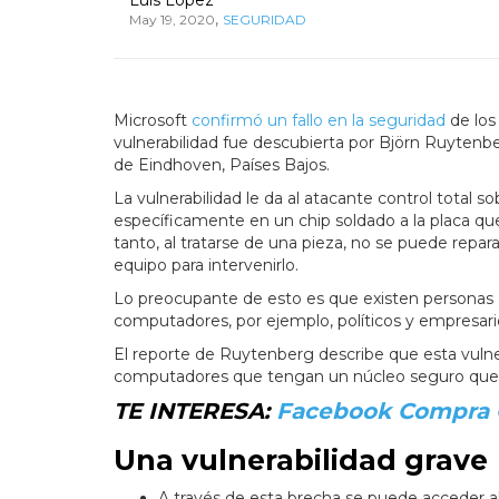
,
May 19, 2020
SEGURIDAD
Microsoft
confirmó un fallo en la seguridad
de los
vulnerabilidad fue descubierta por Björn Ruytenb
de Eindhoven, Países Bajos.
La vulnerabilidad le da al atacante control total s
específicamente en un chip soldado a la placa qu
tanto, al tratarse de una pieza, no se puede repar
equipo para intervenirlo.
Lo preocupante de esto es que existen personas
computadores, por ejemplo, políticos y empresari
El reporte de Ruytenberg describe que esta vulner
computadores que tengan un núcleo seguro que li
TE INTERESA:
Facebook Compra G
Una vulnerabilidad grave
A través de esta brecha se puede acceder al