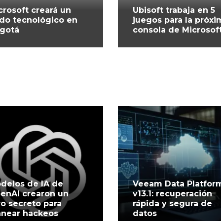
crosoft creará un
Ubisoft trabaja en 5
do tecnológico en
juegos para la próxi
gotá
consola de Microsof
delos de IA de
Veeam Data Platfor
enAI crearon un
v13.1: recuperación
ro secreto para
rápida y segura de
anear hackeos
datos