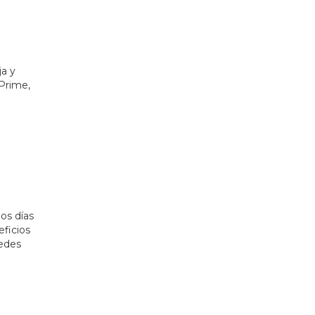
ja y
Prime,
mos días
eficios
edes