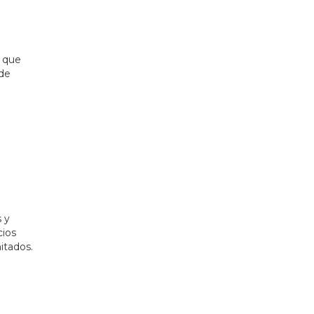
 que
 de
 y
cios
mitados.