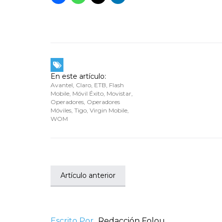
En este artículo:
Avantel
,
Claro
,
ETB
,
Flash
Mobile
,
Móvil Éxito
,
Movistar
,
Operadores
,
Operadores
Móviles
,
Tigo
,
Virgin Mobile
,
WOM
Artículo anterior
Escrito Por
Redacción Folou