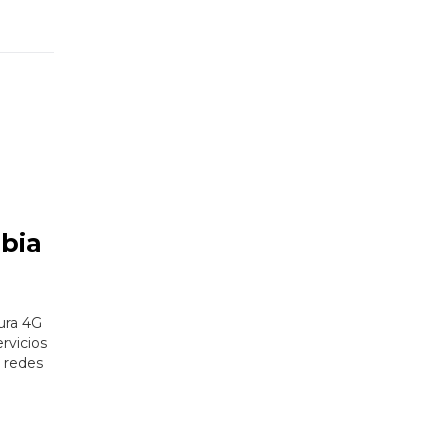
mbia
tura 4G
rvicios
 redes