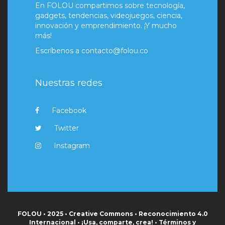
En FOLOU compartimos sobre tecnología,
gadgets, tendencias, videojuegos, ciencia,
innovación y emprendimiento. ¡Y mucho
más!
Escríbenos a
contacto@folou.co
Nuestras redes
Facebook
Twitter
Instagram
FOLOU • 2025 • Creative Commons • Reconocimiento 4.0
Internacional • ¡Usa, comparte, crea! •
Términos y